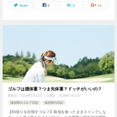
Tweet
0
0
+1
ゴルフは踵体重？つま先体重？ドッチがいいの？
更新日：
2018年7月12日
公開日：
2018年7月11日
浅次郎のゴルフ日記
浅次郎の日記
【80切りを目指すゴルフ】前傾を保ったままスイングしな