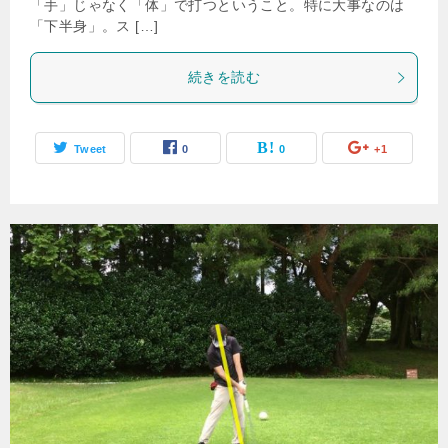
「手」じゃなく「体」で打つということ。特に大事なのは
「下半身」。ス […]
続きを読む
Tweet
0
0
+1