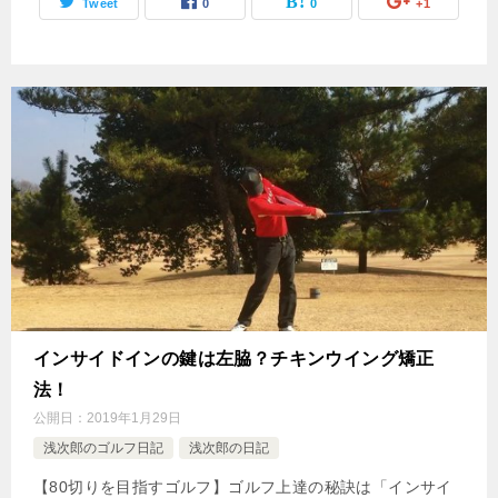
Tweet
0
0
+1
インサイドインの鍵は左脇？チキンウイング矯正
法！
公開日：
2019年1月29日
浅次郎のゴルフ日記
浅次郎の日記
【80切りを目指すゴルフ】ゴルフ上達の秘訣は「インサイ