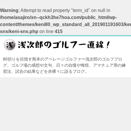
Warning
: Attempt to read property "term_id" on null in
/home/asajiro/xn--qckh3he7hoa.com/public_html/wp-
content/themes/keni80_wp_standard_all_201901191603/ken
sns/keni-sns.php
on line
415
80切りを目指す熊本のアベレージゴルファー浅次郎のゴルフブロ
グ。ゴルフ場の感想や文句、日々の自慢や悔悟、アマチュア用の練
習法、試合の結果などを赤裸々に語るブログ。