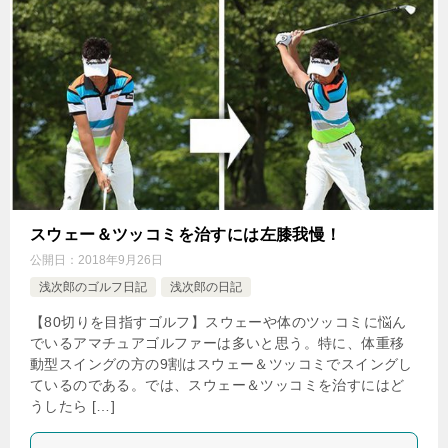
スウェー＆ツッコミを治すには左膝我慢！
公開日：
2018年9月26日
浅次郎のゴルフ日記
浅次郎の日記
【80切りを目指すゴルフ】スウェーや体のツッコミに悩ん
でいるアマチュアゴルファーは多いと思う。特に、体重移
動型スイングの方の9割はスウェー＆ツッコミでスイングし
ているのである。では、スウェー＆ツッコミを治すにはど
うしたら […]