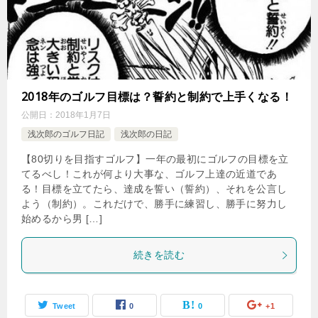
2018年のゴルフ目標は？誓約と制約で上手くなる！
公開日：
2018年1月7日
浅次郎のゴルフ日記
浅次郎の日記
【80切りを目指すゴルフ】一年の最初にゴルフの目標を立
てるべし！これが何より大事な、ゴルフ上達の近道であ
る！目標を立てたら、達成を誓い（誓約）、それを公言し
よう（制約）。これだけで、勝手に練習し、勝手に努力し
始めるから男 […]
続きを読む
Tweet
0
0
+1