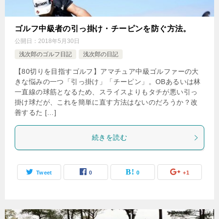
ゴルフ中級者の引っ掛け・チーピンを防ぐ方法。
公開日：
2018年5月30日
浅次郎のゴルフ日記
浅次郎の日記
【80切りを目指すゴルフ】アマチュア中級ゴルファーの大
きな悩みの一つ「引っ掛け」「チーピン」。OBあるいは林
一直線の球筋となるため、スライスよりもタチが悪い引っ
掛け球だが、これを簡単に直す方法はないのだろうか？改
善するた […]
続きを読む
Tweet
0
0
+1