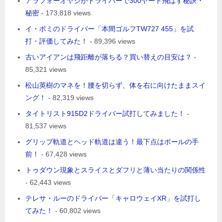
アラフォーオヤジがドライバーで300ヤード飛ばす秘訣・
秘密
- 173,818 views
イ・ボミのドライバー「本間ゴルフTW727 455」を試
打・評価してみた！
- 89,396 views
古いアイアンは飛距離が落ちる？買い替えの目安は？
-
85,321 views
松山英樹のマネを！腰を切らず、体を右に向けたままスイ
ング！
- 82,319 views
タイトリスト915D2ドライバー試打してみました！
-
81,537 views
グリップ軌道とヘッド軌道は違う！最下点はボールの手
前！
- 67,428 views
トゥダウン現象とスライスとダフリと薄い当たりの関係性
- 62,443 views
テレサ・ルーのドライバー「キャロウェイXR」を試打し
てみた！
- 60,802 views