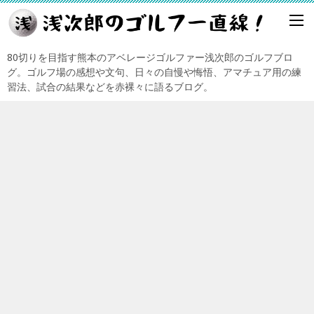
80切りを目指す熊本のアベレージゴルファー浅次郎のゴルフブロ
グ。ゴルフ場の感想や文句、日々の自慢や悔悟、アマチュア用の練
習法、試合の結果などを赤裸々に語るブログ。