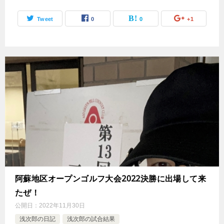
Tweet
0
0
+1
阿蘇地区オープンゴルフ大会2022決勝に出場して来
たぜ！
公開日：
2022年11月30日
浅次郎の日記
浅次郎の試合結果