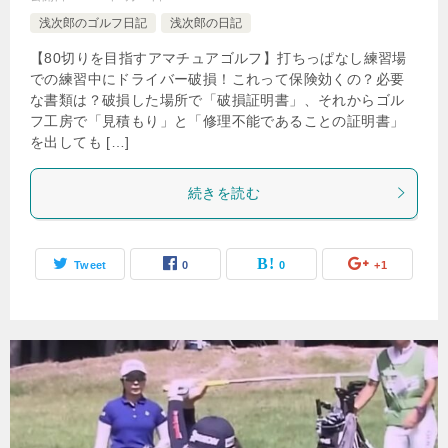
浅次郎のゴルフ日記
浅次郎の日記
【80切りを目指すアマチュアゴルフ】打ちっぱなし練習場
での練習中にドライバー破損！これって保険効くの？必要
な書類は？破損した場所で「破損証明書」、それからゴル
フ工房で「見積もり」と「修理不能であることの証明書」
を出しても […]
続きを読む
Tweet
0
0
+1