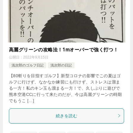
高麗グリーンの攻略法！1mオーバーで強く打つ！
公開日：
2022年9月15日
浅次郎のゴルフ日記
浅次郎の日記
【80斬りを目指すゴルフ】新型コロナの影響でこの夏はゴ
ルフに行けず、なかなか練習にも行けず、ストレスは溜ま
る一方！私のキン玉も溜まる一方！で、久しぶりに遊びで
熊本空港CCに行って来たのだが、今は高麗グリーンの時期
でもうこ […]
続きを読む