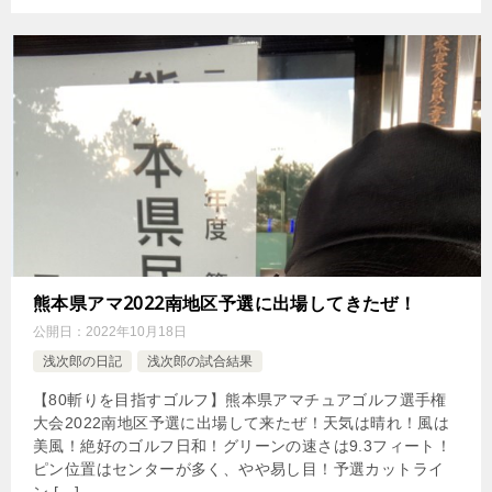
熊本県アマ2022南地区予選に出場してきたぜ！
公開日：
2022年10月18日
浅次郎の日記
浅次郎の試合結果
【80斬りを目指すゴルフ】熊本県アマチュアゴルフ選手権
大会2022南地区予選に出場して来たぜ！天気は晴れ！風は
美風！絶好のゴルフ日和！グリーンの速さは9.3フィート！
ピン位置はセンターが多く、やや易し目！予選カットライ
ン […]