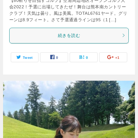
【80斬りを目指すゴルフ】空港周辺地区オープンゴルフ大
会2022！予選に出場してきたぜ！舞台は熊本南カントリー
クラブ！天気は曇り。風は美風。TOTAL6761ヤード。グリ
ーンは8.9フィート。さて予選通過ラインは95（1 […]
続きを読む
Tweet
0
0
+1