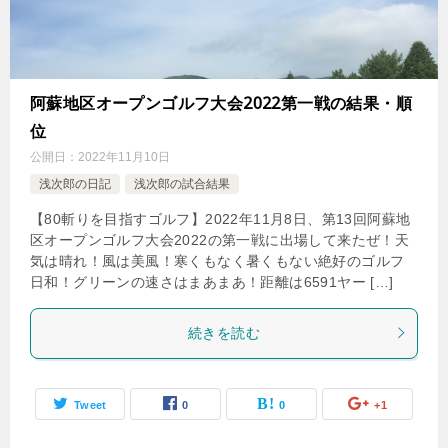
阿蘇地区オープンゴルフ大会2022第一戦の結果・順
位
公開日：
2022年11月10日
浅次郎の日記
浅次郎の試合結果
【80斬りを目指すゴルフ】2022年11月8日、第13回阿蘇地
区オープンゴルフ大会2022の第一戦に出場して来たぜ！天
気は晴れ！風は美風！寒くもなく暑くもない絶好のゴルフ
日和！グリーンの速さはまあまあ！距離は6591ヤー […]
続きを読む
Tweet
0
0
+1