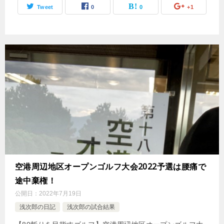
Tweet
0
0
+1
空港周辺地区オープンゴルフ大会2022予選は腰痛で
途中棄権！
公開日：
2022年7月19日
浅次郎の日記
浅次郎の試合結果