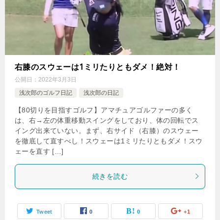
右膝のスウェーは1ミリたりともダメ！絶対！
公開日：
2022年3月3日
浅次郎のゴルフ日記
浅次郎の日記
【80切りを目指すゴルフ】アマチュアゴルファーの多く
は、右→左の体重移動スイングをしており、体の回転でス
イング出来ていない。まず、右サイド（右膝）のスウェー
を徹底して直すべし！スウェーは1ミリたりともダメ！スウ
ェーを直す […]
続きを読む
Tweet
0
0
+1