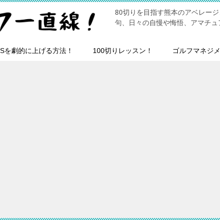
80切りを目指す熊本のアベレー
句、日々の自慢や悔悟、アマチュ
HSを劇的に上げる方法！
100切りレッスン！
ゴルフマネジ