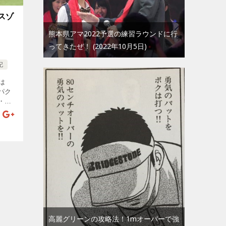
スゾ
熊本県アマ2022予選の練習ラウンドに行
ってきたぜ！
2022年10月5日
記
は
パク
・こ
んど
りで
ゾー
高麗グリーンの攻略法！1mオーバーで強