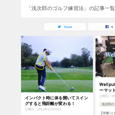
「浅次郎のゴルフ練習法」の記事一
Tweet
0
Well
ーマッ
公開日：
2
インパクト時に体を開いてスイン
グすると飛距離が変わる！
浅次郎の
公開日：
2021年12月23日
【80斬り