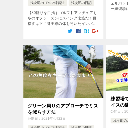
浅次郎のゴルフ練習法
浅次郎の日記
ェルパッ
ー練習場
【80斬りを目指すゴルフ】アマチュアも
は高品位
冬のオフシーズンにスイング改造だ！目
い転がり
指すは下半身主導の体を開いたインパク
てどれだけ
ト！多くのアマチュアはアドレスの形で
インパクトするのが正しいと思っている
がそれは間違い！体を先に回し、体が開
い […]
練習場
イスの
グリーン周りのアプローチでミス
を減らす方法
公開日：
2
公開日：
2021年4月22日
浅次郎の
浅次郎のゴルフ練習法
浅次郎の日記