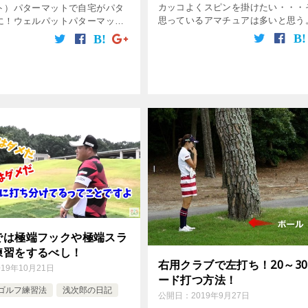
カッコよくスピンを掛けたい・・・
ト）パターマットで自宅がパタ
思っているアマチュアは多いと思う
に！ウェルパットパターマット
かし実際アプローチでスピンを掛け
ナイロン素材により天然芝に近
は難しい。ダフったりトップしたり
を実現！方向性、距離感、そし
のがオチ。でも簡単に出来る方法が
強く打つ必要があるの […]
る？ […]
では極端フックや極端スラ
練習をするべし！
右用クラブで左打ち！20～3
019年10月21日
ード打つ方法！
ゴルフ練習法
浅次郎の日記
公開日：
2019年9月27日