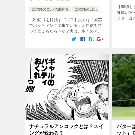
【80切
浅次郎のゴルフ練習法
浅次郎の日記
身体が突
ファーは
【80切りを目指すゴルフ】貴方は「真芯
色々とあ
でパッティング出来ている」と自信を持
とによっ
って言えるだろうか？実は、多くのアマ
も一つ。
チュアゴルファーは「パターの真芯」で
[…]
パッティング出来ていないのである。で
は、どうやったらパターの真芯でパット
出 […]
ナチュラルアンコックとは？スイ
パター
ングが変わる？
ット」