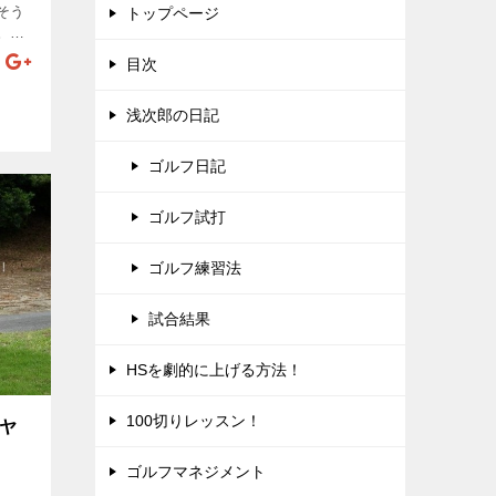
そう
トップページ
。し
るの
目次
する
あ
浅次郎の日記
ゴルフ日記
ゴルフ試打
ゴルフ練習法
試合結果
HSを劇的に上げる方法！
100切りレッスン！
0ヤ
ゴルフマネジメント