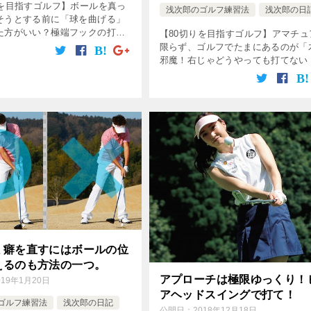
りを目指すゴルフ】ボールを真っ
浅次郎のゴルフ練習法
浅次郎の日
そうとする前に「球を曲げる」
た方がいい？極端フックの打ち
【80切りを目指すゴルフ】アマチュ
端スライスの打ち方は？練習は
限らず、ゴルフでたまにあるのが「
」スイングを変えてやるべし！
邪魔！右じゃどうやっても打てない
ことで右に行かない球、左に行
「池があるから左打ちじゃないと無
理！」っていうトラブルシチュエー
ン。そんな時に左打ちで20～30ヤ
つ […]
ミ癖を直すにはボールの位
えるのも方法の一つ。
アプローチは極限ゆっくり！
019年1月20日
アヘッドスイングで打て！
ゴルフ練習法
浅次郎の日記
公開日：
2018年12月18日