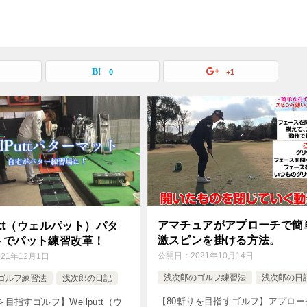
覧
0
+1
アマチュアがアプローチで簡
putt（ウェルパット）パタ
激スピンを掛ける方法。
トでパット練習改革！
公開日：
2021年10月14日
021年12月1日
浅次郎のゴルフ練習法
浅次郎の日
ゴルフ練習法
浅次郎の日記
【80斬りを目指すゴルフ】アプロー
を目指すゴルフ】Wellputt（ウ