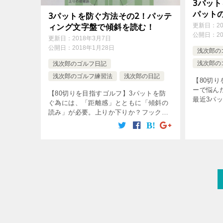
3パッ
パット
3パットを防ぐ方法その2！パッテ
ィング文字盤で傾斜を読む！
更新日：
2
公開日：
2
更新日：
2018年3月7日
公開日：
2018年1月28日
浅次郎の
浅次郎の
浅次郎のゴルフ日記
浅次郎のゴルフ練習法
浅次郎の日記
【80切
ーで悩ん
【80切りを目指すゴルフ】3パットを防
最近3パ
ぐ為には、「距離感」とともに「傾斜の
て3パッ
読み」が必要。上りか下りか？フックす
トダボ・
るのかスライスするのか？そして、その
は行けぬ。
曲がり幅は？パッティング文字盤を使っ
てグリーンを読め！下りはオーバー！横
か […]