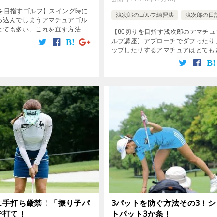
りを目指すゴルフ】スイング時に
浅次郎のゴルフ練習法
浅次郎の日
っ込んでしまうアマチュアゴル
とても多い。これを直す方法は
【80切りを目指す浅次郎のアマチュ
るが、ボールの位置を変えるこ
ルフ講座】アプローチでダフったり
て強引にツッコミ癖を直す方法
ップしたりするアマチュアはとても
いつもよりボール2～3個分右に
い。そのミスの原因のほとんどは「
ち」。じゃあ、手打ちにならないよ
アプローチをする方法は？短い距離
ピン […]
は手打ち厳禁！「振り子パ
3パットを防ぐ方法その3！シ
で打て！
トパット3か条！