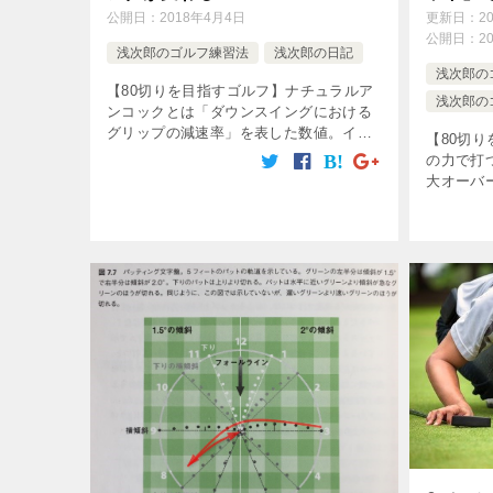
公開日：
2018年4月4日
更新日：
2
公開日：
2
浅次郎のゴルフ練習法
浅次郎の日記
浅次郎の
【80切りを目指すゴルフ】ナチュラルア
浅次郎の
ンコックとは「ダウンスイングにおける
グリップの減速率」を表した数値。イン
【80切
パクトに掛けてヘッドを加速させるため
の力で打
に必要な動き。すなわち、ヘッドスピー
大オーバ
ドを上げ飛距離アップをするのに絶対不
大ショー
可 […]
事だ。で
パターを
の […]