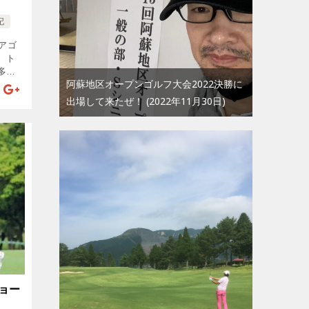
記
アゴ
、ト
多
阿蘇地区オープンゴルフ大会2022決勝に
手打
うに
出場して来たぜ！
2022年11月30日
でス
ョー