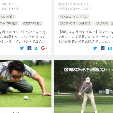
018年3月7日
更新日：
2018年3月7日
018年2月17日
公開日：
2018年1月31日
ゴルフ日記
浅次郎のゴルフ日記
ゴルフ練習法
浅次郎の日記
浅次郎のゴルフ練習法
浅次郎の日
りを目指すゴルフ】パターを一定
【80切りを目指すゴルフ】3パット
つのは難しい。パンチが入って
ぐ為に、まず必要なのはファースト
ーしたり、インパクトで緩んで
トの距離感と傾斜の読みでいかにカ
ト・・・なんてことは日常茶飯
に近づけるか？であるが、最も結果
は、どうすれば改善出来るか？
右するのは1m前後のショートパッ
一定の強さで転がす方法は？手
まるかどうか？である。アマチュア
[…]