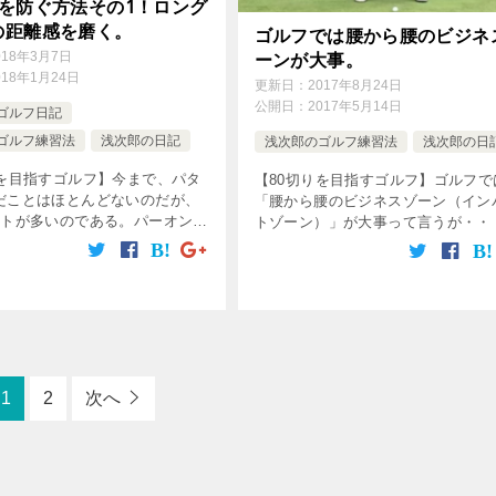
トを防ぐ方法その1！ロング
の距離感を磨く。
ゴルフでは腰から腰のビジネ
ーンが大事。
018年3月7日
018年1月24日
更新日：
2017年8月24日
公開日：
2017年5月14日
ゴルフ日記
ゴルフ練習法
浅次郎の日記
浅次郎のゴルフ練習法
浅次郎の日
りを目指すゴルフ】今まで、パタ
【80切りを目指すゴルフ】ゴルフで
だことはほとんどないのだが、
「腰から腰のビジネスゾーン（イン
ットが多いのである。パーオンし
トゾーン）」が大事って言うが・・
トボギー、ボギーオンして3パッ
の練習をしているアマチュアはほと
・・これらを減らさないと上に
いない。皆フルスイングの練習ばか
というわけで、3パット撲 […]
ある。なぜ、「腰から腰のビジネス
ン」 […]
1
2
次へ