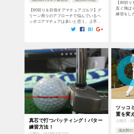
【80切
直ぐ飛ば
【80切りを目指すアマチュアゴルフ】グ
練習をし
リーン周りのアプローチで悩んでいるヘ
方は？極
ッポコアマチュアは多いと思う。上手く
「極端に
行く時は行くんだが、ミスるとトップ、
そうする
ダフリのオンパレード。これはアドレス
か […]
に問題ある場合、それと手打ちになって
る […]
ツッコ
置を変
真芯で打つパッティング！パター
公開日：
2
練習方法！
浅次郎の
公開日：
2019年8月15日