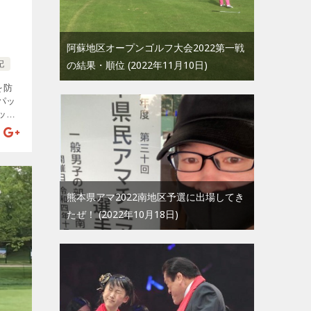
阿蘇地区オープンゴルフ大会2022第一戦
の結果・順位
2022年11月10日
記
を防
パッ
ップ
を左
トが決
のシ
熊本県アマ2022南地区予選に出場してき
たぜ！
2022年10月18日