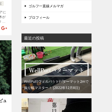
記
ゴルフ一直線メルマガ
アに
木が
プロフィール
！」
ショ
ード打
最近の投稿
WellPuttウェルパットパターマット2mで
振り幅マスター！
2022年12月8日
ピュ