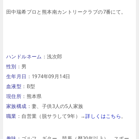
田中瑞希プロと熊本南カントリークラブの7番にて。
ハンドルネーム
：浅次郎
性別
：男
生年月日
：1974年09月14日
血液型
：B型
現住所
：熊本県
家族構成
：妻、子供3人の5人家族
職業
：自営業（脱サラして9年）→
詳しくはこちら
。
趣味
：ゴルフ、ギター、競馬（歴20年以上）、スポー