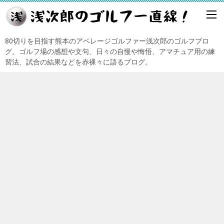
80切りを目指す熊本のアベレージゴルファー浅次郎のゴルフブロ
グ。ゴルフ場の感想や文句、日々の自慢や悔悟、アマチュア用の練
習法、試合の結果などを赤裸々に語るブログ。