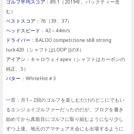
ゴルフ平均スコア
：89.1（2019年。バックティー含
む）
ベストスコア
：76（39、37）
ヘッドスピード
：42～44m/s
ドライバー
：BALDO competizione s68 strong
luck420（シャフトはLOOP JJのX）
アイアン
：キャロウェイapex（シャフトはカーボンの
純正、S）
パター
：WhiteHot＃3
一言
：月1～2回のゴルフを楽しむだけのどこにでもい
るエンジョイゴルファーだったのだが、ブログを書き
始めてから真面目にゴルフに取り組むようになり少し
ずつ上達。地元のアマチュア大会にも出場するように