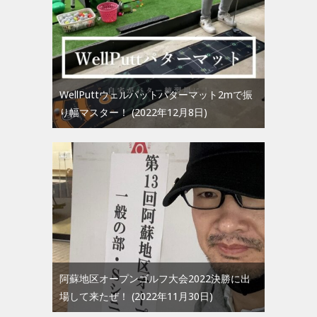
WellPuttウェルパットパターマット2mで振
り幅マスター！
2022年12月8日
阿蘇地区オープンゴルフ大会2022決勝に出
場して来たぜ！
2022年11月30日