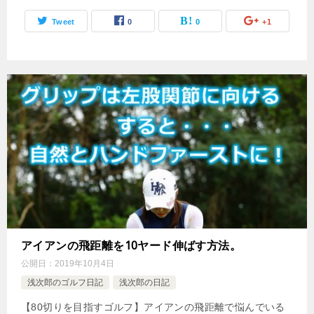
Tweet
0
0
+1
アイアンの飛距離を10ヤード伸ばす方法。
公開日：
2019年10月4日
浅次郎のゴルフ日記
浅次郎の日記
【80切りを目指すゴルフ】アイアンの飛距離で悩んでいる