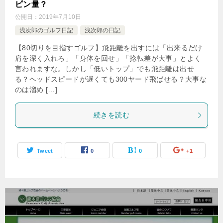
ピン量？
公開日：
2019年7月10日
浅次郎のゴルフ日記
浅次郎の日記
【80切りを目指すゴルフ】飛距離を出すには「出来るだけ
肩を深く入れろ」「身体を回せ」「捻転差が大事」とよく
言われますな。しかし「低いトップ」でも飛距離は出せ
る？ヘッドスピードが遅くても300ヤード飛ばせる？大事な
のは溜め […]
続きを読む
Tweet
0
0
+1