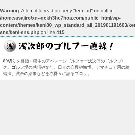
Warning
: Attempt to read property "term_id" on null in
/home/asajiro/xn--qckh3he7hoa.com/public_html/wp-
content/themes/keni80_wp_standard_all_201901191603/ken
sns/keni-sns.php
on line
415
80切りを目指す熊本のアベレージゴルファー浅次郎のゴルフブロ
グ。ゴルフ場の感想や文句、日々の自慢や悔悟、アマチュア用の練
習法、試合の結果などを赤裸々に語るブログ。