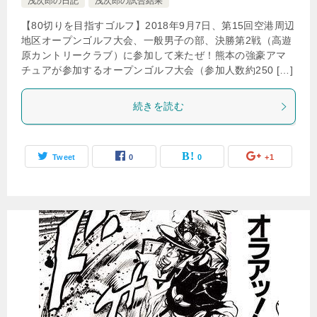
浅次郎の日記
浅次郎の試合結果
【80切りを目指すゴルフ】2018年9月7日、第15回空港周辺
地区オープンゴルフ大会、一般男子の部、決勝第2戦（高遊
原カントリークラブ）に参加して来たぜ！熊本の強豪アマ
チュアが参加するオープンゴルフ大会（参加人数約250 […]
続きを読む
Tweet
0
0
+1