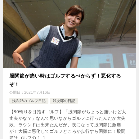
股関節が痛い時はゴルフするべからず！悪化する
ぞ！
公開日：
2021年7月16日
浅次郎のゴルフ日記
浅次郎の日記
【80斬りを目指すゴルフ】「股関節がちょっと痛いけど大
丈夫かな？」なんて思いながらゴルフに行ったんだが大失
敗。ラウンドは出来たんだが、夜になって股関節に激痛
が！大幅に悪化してゴルフどころか歩行すら困難に！股関
節はゴルフの […]