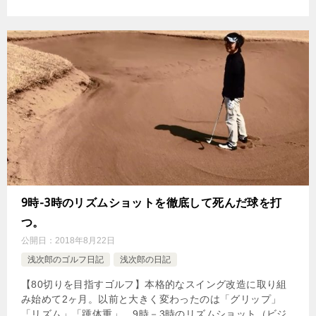
9時-3時のリズムショットを徹底して死んだ球を打
つ。
公開日：
2018年8月22日
浅次郎のゴルフ日記
浅次郎の日記
【80切りを目指すゴルフ】本格的なスイング改造に取り組
み始めて2ヶ月。以前と大きく変わったのは「グリップ」
「リズム」「踵体重」。9時－3時のリズムショット（ビジ