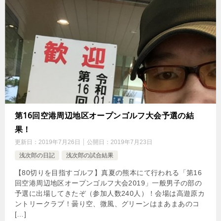
第16回空港周辺地区オープンゴルフ大会予選の結
果！
更新日：
2019年7月26日
公開日：
2019年7月23日
浅次郎の日記
浅次郎の試合結果
【80切りを目指すゴルフ】真夏の熊本にて行われる「第16
回空港周辺地区オープンゴルフ大会2019」一般男子の部の
予選に出場してきたぞ（参加人数240人）！会場は高遊原カ
ントリークラブ！曇り空、微風、グリーンはまあまあのコ
[…]