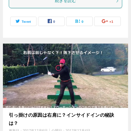
続きを読む
Tweet
0
0
+1
引っ掛けの原因は右肩に？インサイドインの秘訣
は？
更新日：
2017年12月6日
公開日：
2017年12月4日