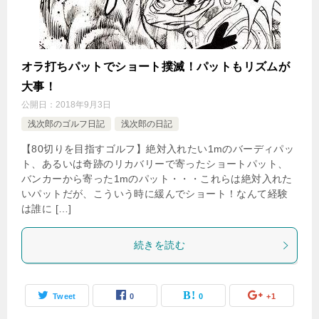
オラ打ちパットでショート撲滅！パットもリズムが
大事！
公開日：
2018年9月3日
浅次郎のゴルフ日記
浅次郎の日記
【80切りを目指すゴルフ】絶対入れたい1mのバーディパッ
ト、あるいは奇跡のリカバリーで寄ったショートパット、
バンカーから寄った1mのパット・・・これらは絶対入れた
いパットだが、こういう時に緩んでショート！なんて経験
は誰に […]
続きを読む
Tweet
0
0
+1