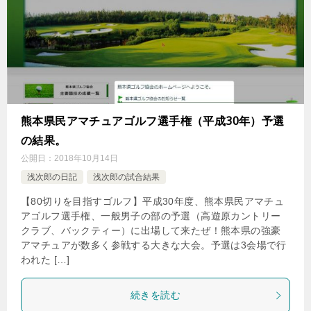
熊本県民アマチュアゴルフ選手権（平成30年）予選
の結果。
公開日：
2018年10月14日
浅次郎の日記
浅次郎の試合結果
【80切りを目指すゴルフ】平成30年度、熊本県民アマチュ
アゴルフ選手権、一般男子の部の予選（高遊原カントリー
クラブ、バックティー）に出場して来たぜ！熊本県の強豪
アマチュアが数多く参戦する大きな大会。予選は3会場で行
われた […]
続きを読む