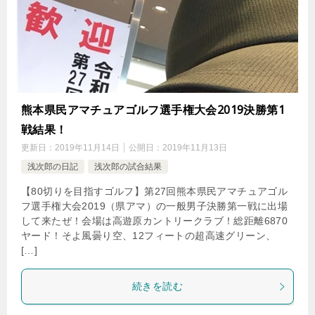
熊本県民アマチュアゴルフ選手権大会2019決勝第1
戦結果！
更新日：
2019年11月14日
公開日：
2019年11月13日
浅次郎の日記
浅次郎の試合結果
【80切りを目指すゴルフ】第27回熊本県民アマチュアゴル
フ選手権大会2019（県アマ）の一般男子決勝第一戦に出場
して来たぜ！会場は高遊原カントリークラブ！総距離6870
ヤード！そよ風曇り空、12フィートの超高速グリーン、
[…]
続きを読む