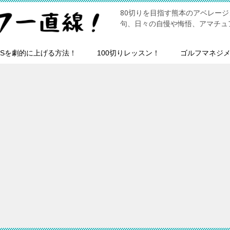
80切りを目指す熊本のアベレー
句、日々の自慢や悔悟、アマチュ
HSを劇的に上げる方法！
100切りレッスン！
ゴルフマネジ