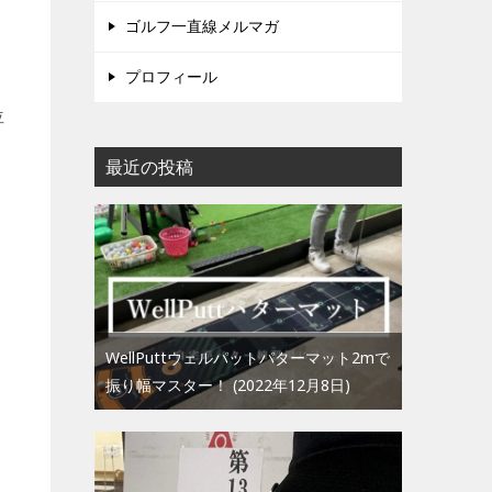
ゴルフ一直線メルマガ
プロフィール
位
最近の投稿
WellPuttウェルパットパターマット2mで
振り幅マスター！
2022年12月8日