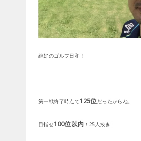
絶好のゴルフ日和！
125位
第一戦終了時点で
だったからね。
100位以内
目指せ
！25人抜き！