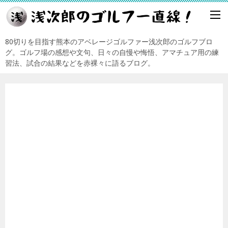
80切りを目指す熊本のアベレージゴルファー浅次郎のゴルフブロ
グ。ゴルフ場の感想や文句、日々の自慢や悔悟、アマチュア用の練
習法、試合の結果などを赤裸々に語るブログ。