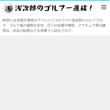
80切りを目指す熊本のアベレージゴルファー浅次郎のゴルフブロ
グ。ゴルフ場の感想や文句、日々の自慢や悔悟、アマチュア用の練
習法、試合の結果などを赤裸々に語るブログ。