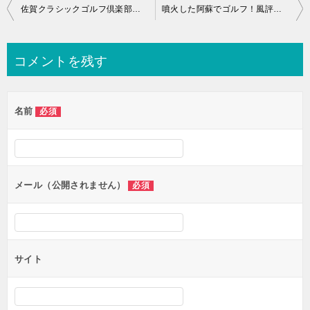
投
佐賀クラシックゴルフ倶楽部（2015年）のキャディはかわいい？
噴火した阿蘇でゴルフ！風評被害が心配だけど全く問題なし！
稿
ナ
コメントを残す
ビ
ゲ
名前
必須
ー
シ
ョ
ン
メール（公開されません）
必須
サイト