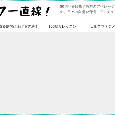
80切りを目指す熊本のアベレー
句、日々の自慢や悔悟、アマチュ
HSを劇的に上げる方法！
100切りレッスン！
ゴルフマネジ