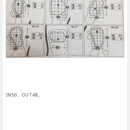
IN50、OUT48。