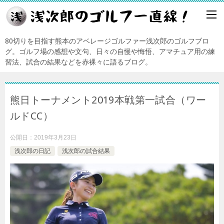
80切りを目指す熊本のアベレージゴルファー浅次郎のゴルフブロ
グ。ゴルフ場の感想や文句、日々の自慢や悔悟、アマチュア用の練
習法、試合の結果などを赤裸々に語るブログ。
熊日トーナメント2019本戦第一試合（ワー
ルドCC）
公開日：
2019年3月23日
浅次郎の日記
浅次郎の試合結果