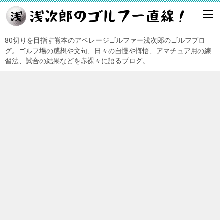
80切りを目指す熊本のアベレージゴルファー浅次郎のゴルフブロ
グ。ゴルフ場の感想や文句、日々の自慢や悔悟、アマチュア用の練
習法、試合の結果などを赤裸々に語るブログ。