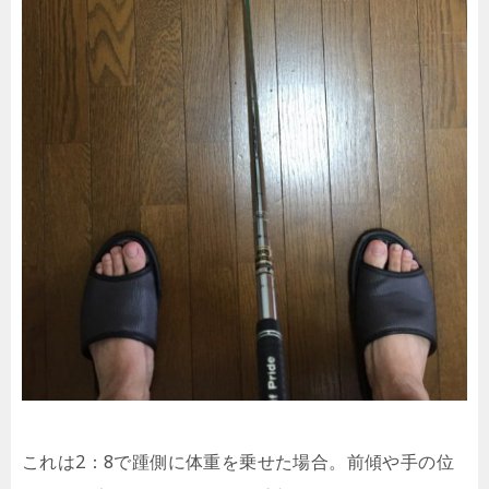
これは2：8で踵側に体重を乗せた場合。前傾や手の位