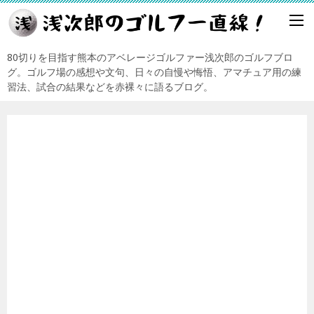
80切りを目指す熊本のアベレージゴルファー浅次郎のゴルフブロ
グ。ゴルフ場の感想や文句、日々の自慢や悔悟、アマチュア用の練
習法、試合の結果などを赤裸々に語るブログ。