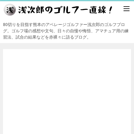
80切りを目指す熊本のアベレージゴルファー浅次郎のゴルフブロ
グ。ゴルフ場の感想や文句、日々の自慢や悔悟、アマチュア用の練
習法、試合の結果などを赤裸々に語るブログ。