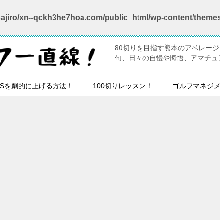
ajiro/xn--qckh3he7hoa.com/public_html/wp-content/theme
80切りを目指す熊本のアベレー
句、日々の自慢や悔悟、アマチュ
HSを劇的に上げる方法！
100切りレッスン！
ゴルフマネジ