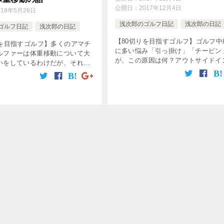
公開日：
2017年12月4日
018年5月26日
浅次郎のゴルフ日記
浅次郎の日記
ゴルフ日記
浅次郎の日記
【80切りを目指すゴルフ】ゴルフ中
りを目指すゴルフ】多くのアマチ
に多い悩み「引っ掛け」「チーピン
ルファーは体重移動について大
が、この原因は何？アウトサイドイ
いをしているわけだが、それを
道でフェースが閉じてるのが原因な
・ニクラウスとジェイソン・デ
が、じゃあ、そもそも何故アマチュ
プを比較することで考えてみよ
「アウトサイドイン」になりやすく
年前と現在のスイングは根本的に
ン […]