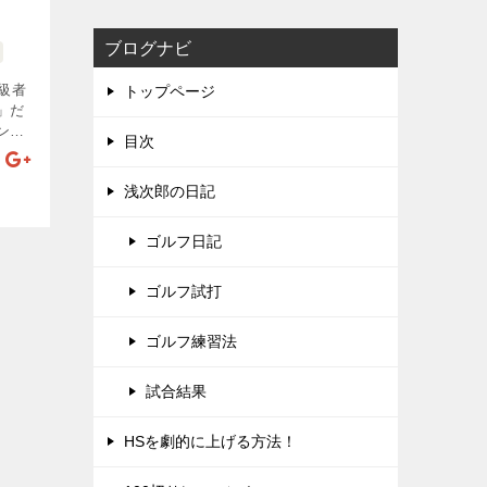
ブログナビ
級者
トップページ
」だ
ン軌
目次
のだ
アは
浅次郎の日記
「イ
ゴルフ日記
ゴルフ試打
ゴルフ練習法
試合結果
HSを劇的に上げる方法！