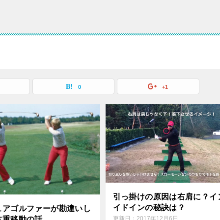
0
+1
引っ掛けの原因は右肩に？イ
イドインの秘訣は？
ュアゴルファーが勘違いし
体重移動の話
更新日：
2017年12月6日