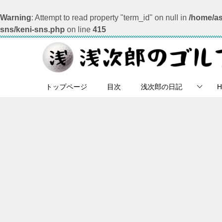
Warning
: Attempt to read property "term_id" on null in
/home/as
sns/keni-sns.php
on line
415
トップページ
目次
浅次郎の日記