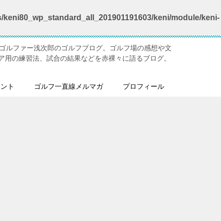
s/keni80_wp_standard_all_201901191603/keni/module/keni-
ジゴルファー浅次郎のゴルフブログ。ゴルフ場の感想や文
ア用の練習法、試合の結果などを赤裸々に語るブログ。
メント
ゴルフ一直線メルマガ
プロフィール