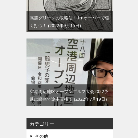
高麗グリーンの攻略法！1mオーバーで強
く打つ！
2022年9月15日
空港周辺地区オープンゴルフ大会2022予
選は腰痛で途中棄権！
2022年7月19日
カテゴリー
その他