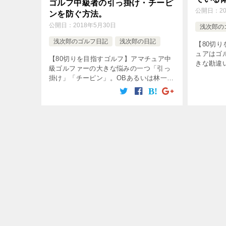
ゴルフ中級者の引っ掛け・チーピ
公開日：
2
ンを防ぐ方法。
公開日：
2018年5月30日
浅次郎の
浅次郎のゴルフ日記
浅次郎の日記
【80切
ュアはゴ
【80切りを目指すゴルフ】アマチュア中
きな勘違
級ゴルファーの大きな悩みの一つ「引っ
ジャック
掛け」「チーピン」。OBあるいは林一直
イのトッ
線の球筋となるため、スライスよりもタ
う。30
チが悪い引っ掛け球だが、これを簡単に
[…]
直す方法はないのだろうか？改善するた
[…]