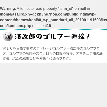
Warning
: Attempt to read property "term_id" on null in
/home/asajiro/xn--qckh3he7hoa.com/public_html/wp-
content/themes/keni80_wp_standard_all_201901191603/ken
sns/keni-sns.php
on line
415
80切りを目指す熊本のアベレージゴルファー浅次郎のゴルフブロ
グ。ゴルフ場の感想や文句、日々の自慢や悔悟、アマチュア用の練
習法、試合の結果などを赤裸々に語るブログ。