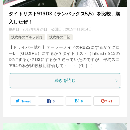
タイトリスト913D3（ランバックス5,5）を比較、購
入したぜ！
更新日：
2017年8月24日
公開日：
2015年11月14日
浅次郎のゴルフ試打
浅次郎の日記
【ドライバー試打】テーラーメイドのRBZ2にするか？グロ
ーレ（GLOIRE）にするか？タイトリスト（Titleist）913の
D2にするか？D3にするか？迷っていたのですが、平均スコ
ア94の私が比較検討評価して・・・（価 […]
続きを読む
Tweet
0
0
+1