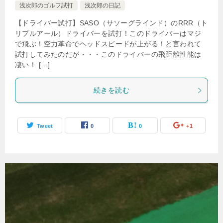
浅次郎のゴルフ試打
浅次郎の日記
【ドライバー試打】SASO（サソーグラインド）のRRR（ト
リプルアール）ドライバーを試打！このドライバーはマジ
で飛ぶ！空力革命でヘッドスピードが上がる！と言われて
試打してみたのだが・・・このドライバーの飛距離性能は
凄い！ […]
続きを読む
Tweet
0
0
+1