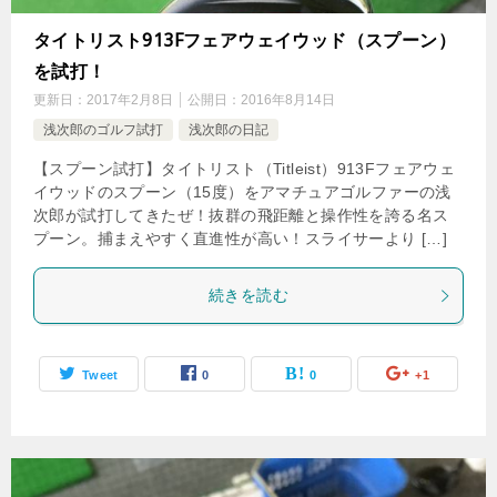
タイトリスト913Fフェアウェイウッド（スプーン）
を試打！
更新日：
2017年2月8日
公開日：
2016年8月14日
浅次郎のゴルフ試打
浅次郎の日記
【スプーン試打】タイトリスト（Titleist）913Fフェアウェ
イウッドのスプーン（15度）をアマチュアゴルファーの浅
次郎が試打してきたぜ！抜群の飛距離と操作性を誇る名ス
プーン。捕まえやすく直進性が高い！スライサーより […]
続きを読む
Tweet
0
0
+1