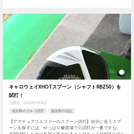
キャロウェイXHOTスプーン（シャフトRBZ50）を
試打！
公開日：
2016年9月4日
浅次郎のゴルフ試打
浅次郎の日記
【アマチュアゴルファーのスプーン試打】自分に合うスプ
ーンを探すには、やっぱり練習場での試打が一番ですな。