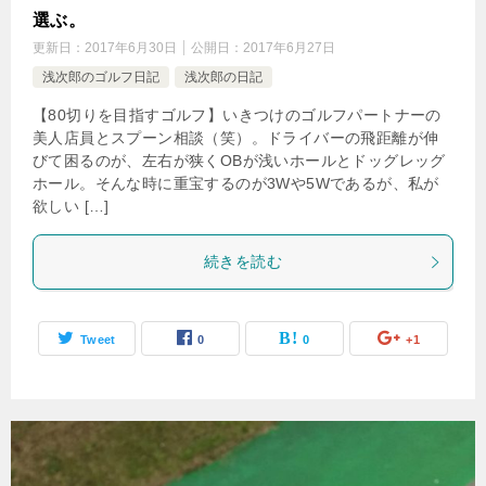
選ぶ。
更新日：
2017年6月30日
公開日：
2017年6月27日
浅次郎のゴルフ日記
浅次郎の日記
【80切りを目指すゴルフ】いきつけのゴルフパートナーの
美人店員とスプーン相談（笑）。ドライバーの飛距離が伸
びて困るのが、左右が狭くOBが浅いホールとドッグレッグ
ホール。そんな時に重宝するのが3Wや5Wであるが、私が
欲しい […]
続きを読む
Tweet
0
0
+1