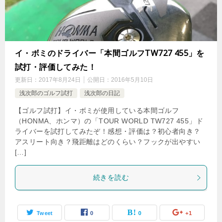
イ・ボミのドライバー「本間ゴルフTW727 455」を
試打・評価してみた！
更新日：
2017年8月24日
公開日：
2016年5月10日
浅次郎のゴルフ試打
浅次郎の日記
【ゴルフ試打】イ・ボミが使用している本間ゴルフ
（HONMA、ホンマ）の「TOUR WORLD TW727 455」ド
ライバーを試打してみたぞ！感想・評価は？初心者向き？
アスリート向き？飛距離はどのくらい？フックが出やすい
[…]
続きを読む
Tweet
0
0
+1