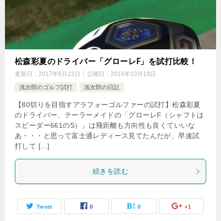
松森彩夏のドライバー「グローレF」を試打比較！
更新日：
2017年8月23日
公開日：
2016年10月19日
浅次郎のゴルフ試打
浅次郎の日記
【80切りを目指すアラフォーゴルファーの試打】松森彩夏
のドライバー、テーラーメイドの「グローレF（シャフトは
スピーダー661のS）」は飛距離も方向性も良くていいな
あ・・・と思って富士通レディース見てたんだが、早速試
打して […]
続きを読む
Tweet
0
0
+1