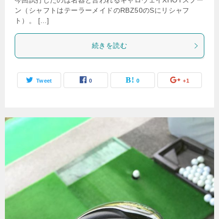
今回試打したのは名器と言われるキャロウェイXHOTスプー
ン（シャフトはテーラーメイドのRBZ50のSにリシャフ
ト）。 […]
続きを読む
Tweet
0
0
+1