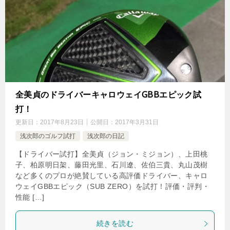
全美貞のドライバーキャロウェイGBBエピック試
打！
更新日：
2017年8月23日
公開日：
2017年3月31日
浅次郎のゴルフ試打
浅次郎の日記
【ドライバー試打】全美貞（ジョン・ミジョン）、上田桃
子、柏原明日架、藤田光里、石川遼、佐伯三貴、丸山茂樹
など多くのプロが絶賛している高評価ドライバー、キャロ
ウェイGBBエピック（SUB ZERO）を試打！評価・評判・
性能 […]
続きを読む