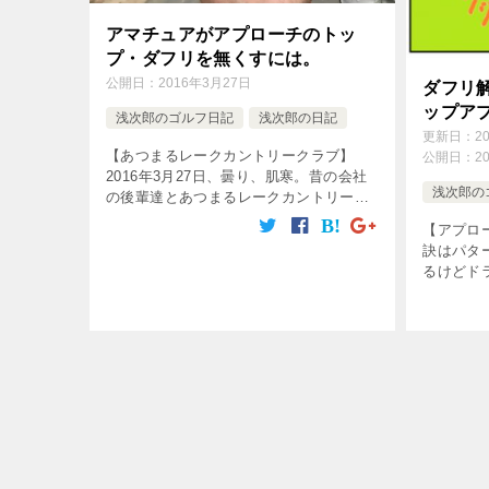
アマチュアがアプローチのトッ
プ・ダフリを無くすには。
公開日：
2016年3月27日
ダフリ
ップア
浅次郎のゴルフ日記
浅次郎の日記
更新日：
2
【あつまるレークカントリークラブ】
公開日：
2
2016年3月27日、曇り、肌寒。昔の会社
浅次郎の
の後輩達とあつまるレークカントリーク
ラブに行ってきた。この日はメイングリ
【アプロ
ーンで結構長めの6565ヤード。ショット
訣はパタ
の方向性、飛距離は格段に良くなっ […]
るけどド
そこのア
からウロ
超簡単！
これ […]