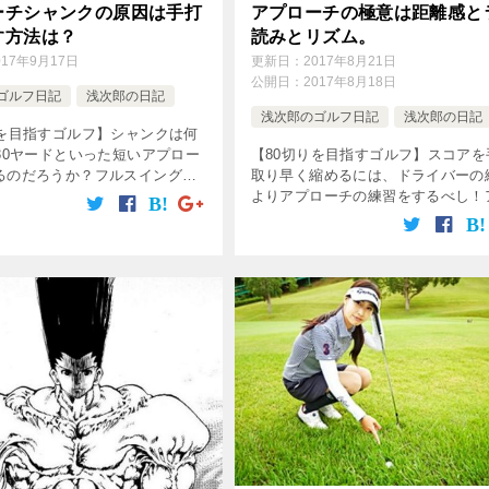
ーチシャンクの原因は手打
アプローチの極意は距離感と
す方法は？
読みとリズム。
017年9月17日
更新日：
2017年8月21日
公開日：
2017年8月18日
ゴルフ日記
浅次郎の日記
浅次郎のゴルフ日記
浅次郎の日記
りを目指すゴルフ】シャンクは何
～30ヤードといった短いアプロー
【80切りを目指すゴルフ】スコアを
るのだろうか？フルスイングだ
取り早く縮めるには、ドライバーの
のになんで？その原因は「手打
よりアプローチの練習をするべし！
る。手打ちのせいで脇が空き、
ローチの極意は距離感・ライ読み・
道が2cmほどズレるのだ […]
ム。距離感はまず30ヤードを会得し
う！それから実はアプローチで大事
は […]