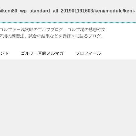
s/keni80_wp_standard_all_201901191603/keni/module/keni-
ジゴルファー浅次郎のゴルフブログ。ゴルフ場の感想や文
ア用の練習法、試合の結果などを赤裸々に語るブログ。
メント
ゴルフ一直線メルマガ
プロフィール