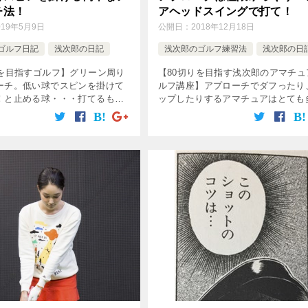
チ法！
アヘッドスイングで打て！
019年5月9日
公開日：
2018年12月18日
ゴルフ日記
浅次郎の日記
浅次郎のゴルフ練習法
浅次郎の日
りを目指すゴルフ】グリーン周り
【80切りを目指す浅次郎のアマチュ
ーチ。低い球でスピンを掛けて
ルフ講座】アプローチでダフったり
！と止める球・・・打てるもん
ップしたりするアマチュアはとても
たいけど、どうやって打つの？
い。そのミスの原因のほとんどは「
・ハンドファースト・フェース
ち」。じゃあ、手打ちにならないよ
あとはバンスを滑らせつつ打て
アプローチをする方法は？短い距離
ピン […]