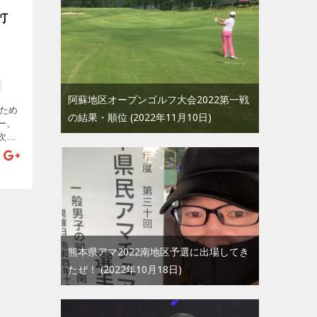
打
阿蘇地区オープンゴルフ大会2022第一戦
すため
の結果・順位
2022年11月10日
ー、
次の
が、
りアプ
…]
熊本県アマ2022南地区予選に出場してき
たぜ！
2022年10月18日