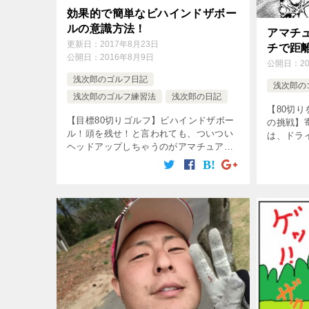
効果的で簡単なビハインドザボー
ルの意識方法！
アマチ
更新日：
2017年8月23日
チで距
公開日：
2016年8月9日
公開日：
2
浅次郎のゴルフ日記
浅次郎の
浅次郎のゴルフ練習法
浅次郎の日記
【80切
【目標80切りゴルフ】ビハインドザボー
の挑戦】
ル！頭を残せ！と言われても、ついつい
は、ドラ
ヘッドアップしちゃうのがアマチュアゴ
ーチであ
ルファーのサガ。正しいビハインドザボ
大事！こ
ールの方法、頭を残す効果的な方法は？
必要なの
その時の体の回転は？左股関節を軸に右
[…]
腰 […]