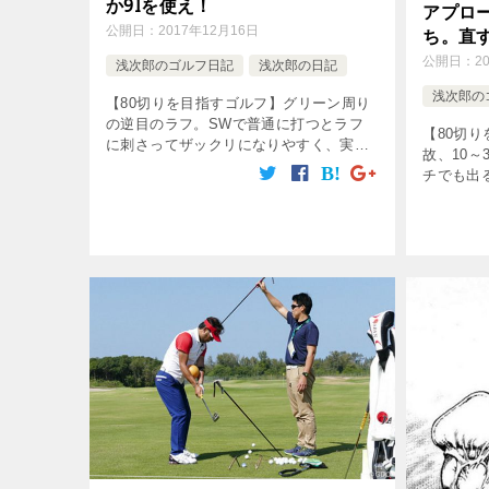
か9Iを使え！
アプロ
公開日：
2017年12月16日
ち。直
公開日：
2
浅次郎のゴルフ日記
浅次郎の日記
浅次郎の
【80切りを目指すゴルフ】グリーン周り
の逆目のラフ。SWで普通に打つとラフ
【80切
に刺さってザックリになりやすく、実は
故、10
非常に難しい。逆目かどうかはどう判断
チでも出
する？どうやって打てばいい？簡単な方
と出ない
法ある？SWじゃなく、9番アイアンやP
ち」であ
[…]
スイング軌