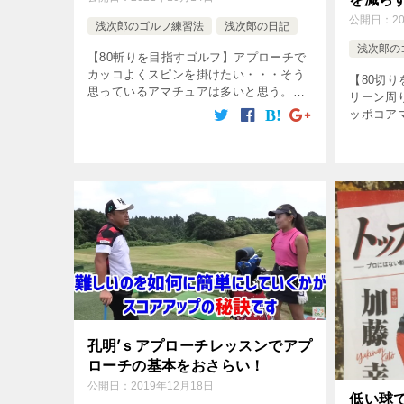
公開日：
2
浅次郎のゴルフ練習法
浅次郎の日記
浅次郎の
【80斬りを目指すゴルフ】アプローチで
カッコよくスピンを掛けたい・・・そう
【80切
思っているアマチュアは多いと思う。し
リーン周
かし実際アプローチでスピンを掛けるの
ッポコア
は難しい。ダフったりトップしたりする
行く時は
のがオチ。でも簡単に出来る方法があ
ダフリの
る？ […]
に問題あ
る […]
孔明’ｓアプローチレッスンでアプ
ローチの基本をおさらい！
公開日：
2019年12月18日
低い球