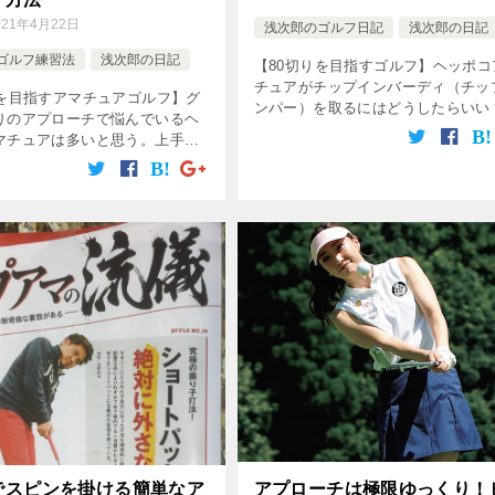
021年4月22日
浅次郎のゴルフ日記
浅次郎の日記
ゴルフ練習法
浅次郎の日記
【80切りを目指すゴルフ】ヘッポコ
チュアがチップインバーディ（チッ
りを目指すアマチュアゴルフ】グ
ンパー）を取るにはどうしたらいい
りのアプローチで悩んでいるヘ
うクラブは？転がした方がいい？打
マチュアは多いと思う。上手く
は？ピンを狙っていいの？出来る限
行くんだが、ミスるとトップ、
ターを使うべし！ウェッジでも転が
オンパレード。これはアドレス
し […]
る場合、それと手打ちになって
でスピンを掛ける簡単なア
アプローチは極限ゆっくり！