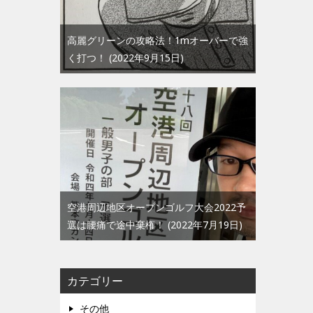
高麗グリーンの攻略法！1mオーバーで強
く打つ！
2022年9月15日
空港周辺地区オープンゴルフ大会2022予
選は腰痛で途中棄権！
2022年7月19日
カテゴリー
その他