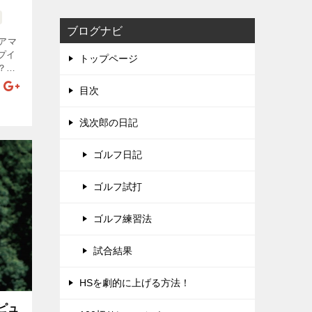
ブログナビ
アマ
プイ
トップページ
？使
ち方
目次
りパ
すべ
浅次郎の日記
ゴルフ日記
ゴルフ試打
ゴルフ練習法
試合結果
HSを劇的に上げる方法！
ピュ