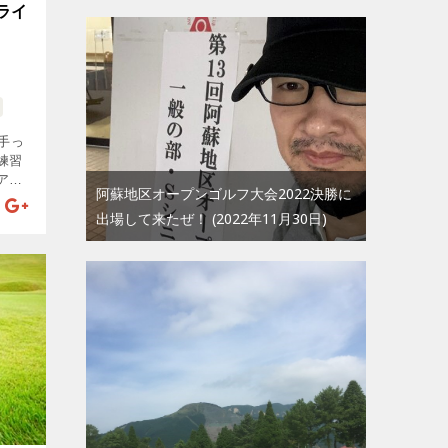
ライ
手っ
練習
アプ
阿蘇地区オープンゴルフ大会2022決勝に
リズ
出場して来たぜ！
2022年11月30日
よ
なの