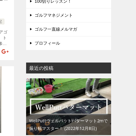
100切りレッスン！
ゴルフマネジメント
記
ゴルフ一直線メルマガ
アゴ
、ト
プロフィール
多
手打
うに
でス
最近の投稿
WellPuttウェルパットパターマット2mで
振り幅マスター！
2022年12月8日