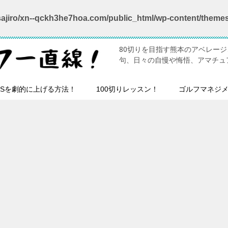
ajiro/xn--qckh3he7hoa.com/public_html/wp-content/theme
80切りを目指す熊本のアベレー
句、日々の自慢や悔悟、アマチュ
HSを劇的に上げる方法！
100切りレッスン！
ゴルフマネジ