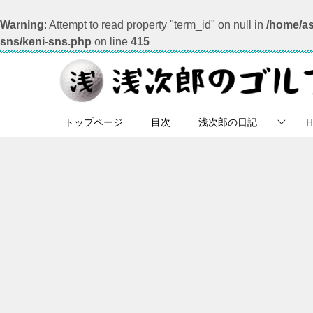
Warning
: Attempt to read property "term_id" on null in
/home/as
sns/keni-sns.php
on line
415
トップページ
目次
浅次郎の日記