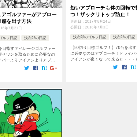
短いアプローチも体の回転で
ュアゴルファーがアプロー
つ！ザックリトップ防止！
離感を出す方法
更新日：
2017年8月24日
公開日：
2016年7月3日
016年7月21日
浅次郎のゴルフ日記
浅次郎の日記
ゴルフ日記
浅次郎の日記
【80切り目標ゴルフ！】70台を出
りを目指すアベレージゴルファー
に必要なのはアプローチ！ドライバ
寄せワンを取るために必要なの
アイアンが良くなって来ると・・・
イバーよりアイアンよりアプロ
ステップはアプローチに移るわけだ
る。特に10～20ヤードの寄せが
10ヤード、20ヤードのグリーン周
の距離をぴったり寄せるために
ローチの距離感の出し方は？手打ち [
は、体の回転！頭を残す！距