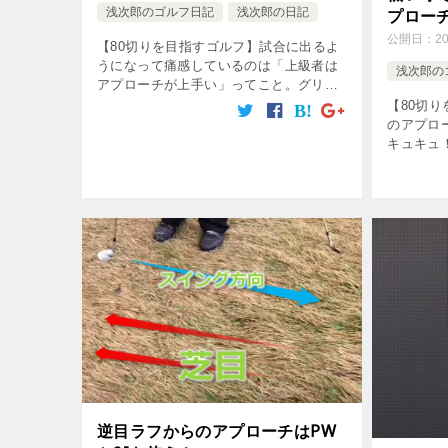
浅次郎のゴルフ日記
浅次郎の日記
プロー
公開日：
2
【80切りを目指すゴルフ】試合に出るよ
うになって痛感しているのは「上級者は
浅次郎の
アプローチが上手い」ってこと。グリー
ン回りからビタビタ寄せてくるもんな
【80切
あ。アマチュアのアプローチはランニン
のアプロ
グアプローチが良い？4つの打ち方だけで
キュキュ
い […]
なら打ち
左足体重
を開く。
ば […]
逆目ラフからのアプローチはPW