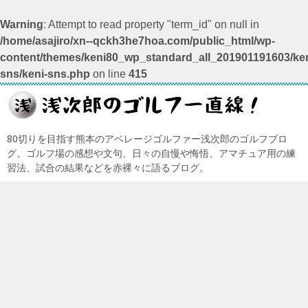
Warning
: Attempt to read property "term_id" on null in
/home/asajiro/xn--qckh3he7hoa.com/public_html/wp-
content/themes/keni80_wp_standard_all_201901191603/ken
sns/keni-sns.php
on line
415
80切りを目指す熊本のアベレージゴルファー浅次郎のゴルフブロ
グ。ゴルフ場の感想や文句、日々の自慢や悔悟、アマチュア用の練
習法、試合の結果などを赤裸々に語るブログ。