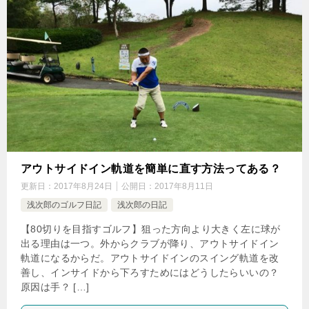
アウトサイドイン軌道を簡単に直す方法ってある？
更新日：
2017年8月24日
公開日：
2017年8月11日
浅次郎のゴルフ日記
浅次郎の日記
【80切りを目指すゴルフ】狙った方向より大きく左に球が
出る理由は一つ。外からクラブが降り、アウトサイドイン
軌道になるからだ。アウトサイドインのスイング軌道を改
善し、インサイドから下ろすためにはどうしたらいいの？
原因は手？ […]